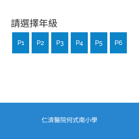
請選擇年級
P1
P2
P3
P4
P5
P6
仁濟醫院何式南小學