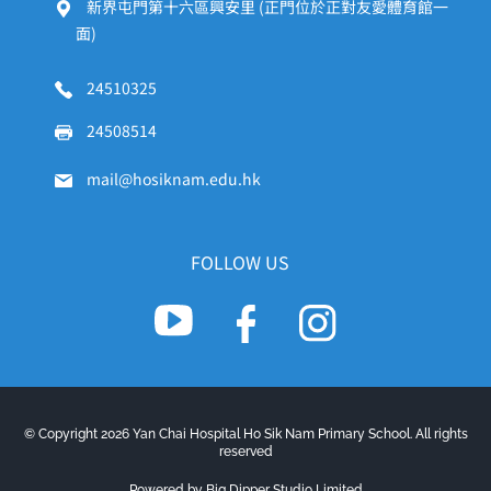
新界屯門第十六區興安里 (正門位於正對友愛體育館一
面)
24510325
24508514
mail@hosiknam.edu.hk
FOLLOW US
© Copyright 2026 Yan Chai Hospital Ho Sik Nam Primary School. All rights
reserved
Powered by Big Dipper Studio Limited